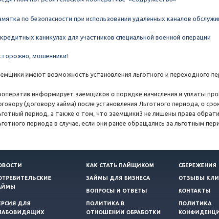
амятка по безопасности при использовании удаленных каналов обслужи
 кредитных каникулах для участников специальной военной операции
сторожно, мошенники!
аемщики имеют возможность установления льготного и переходного п
ооператив информирует заемщиков о порядке начисления и уплаты про
оговору (договору займа) после установления Льготного периода, о ср
ьготный период, а также о том, что заемщики3 не лишены права обрат
ьготного периода в случае, если они ранее обращались за льготным пер
ОВОСТИ
КАК СТАТЬ ПАЙЩИКОМ
СБЕРЕЖЕНИЯ
ОТРЕБИТЕЛЬСКИЕ
ЗАЙМЫ ДЛЯ БИЗНЕСА
ОТЗЫВЫ КЛИ
АЙМЫ
ВОПРОСЫ И ОТВЕТЫ
КОНТАКТЫ
ЕРСИЯ ДЛЯ
ПОЛИТИКА В
ПОЛИТИКА
ЛАБОВИДЯЩИХ
ОТНОШЕНИИ ОБРАБОТКИ
КОНФИДЕНЦ