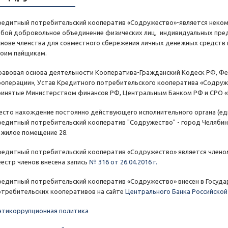
редитный потребительский кооператив «Содружество»-является неком
обой добровольное объединение физических лиц, индивидуальных пред
снове членства для совместного сбережения личных денежных средств
воим пайщикам.
равовая основа деятельности Кооператива-Гражданский Кодеск РФ, Ф
ооперации», Устав Кредитного потребительского кооператива «Содру
ринятые Министерством финансов РФ, Центральным Банком РФ и СРО 
есто нахождение постоянно действующего исполнительного органа (ед
редитный потребительский кооператив "Содружество" - город Челябинс
ежилое помещение 28.
редитный потребительский кооператив «Содружество» является членом
еестр членов внесена запись
№ 316 от 26.04.2016 г.
редитный потребительский кооператив «Содружество» внесен в Госуд
отребительских кооперативов на сайте
Центрального Банка Российско
нтикоррупционная политика