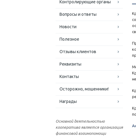
Контролирующие органы
К
Вопросы и ответы
с
о
Новости
с
Полезное
П
к
Отзывы клиентов
п
Реквизиты
М
К
Контакты
н
Осторожно, мошенники!
К
р
Награды
К
п
Основной деятельностью
А
кооператива является организация
финансовой взаимопомощи