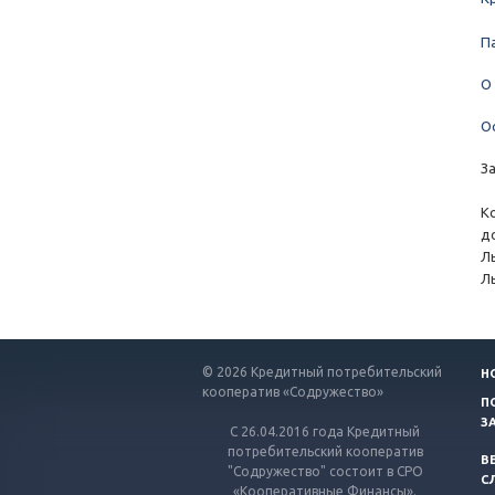
П
О
О
З
К
д
Л
Л
© 2026 Кредитный потребительский
Н
кооператив «Содружество»
П
З
С 26.04.2016 года Кредитный
потребительский кооператив
В
"Содружество" состоит в СРО
С
«Кооперативные Финансы».