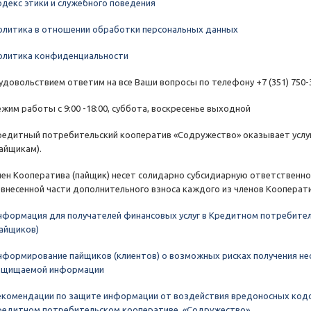
одекс этики и служебного поведения
олитика в отношении обработки персональных данных
олитика конфиденциальности
 удовольствием ответим на все Ваши вопросы по телефону +7 (351) 750-
ежим работы с 9:00 -18:00, суббота, воскресенье выходной
редитный потребительский кооператив «Содружество» оказывает услу
пайщикам).
лен Кооператива (пайщик) несет солидарно субсидиарную ответственно
евнесенной части дополнительного взноса каждого из членов Кооперати
нформация для получателей финансовых услуг в Кредитном потребит
пайщиков)
нформирование пайщиков (клиентов) о возможных рисках получения не
ащищаемой информации
екомендации по защите информации от воздействия вредоносных кодо
редитном потребительском кооперативе «Содружество»