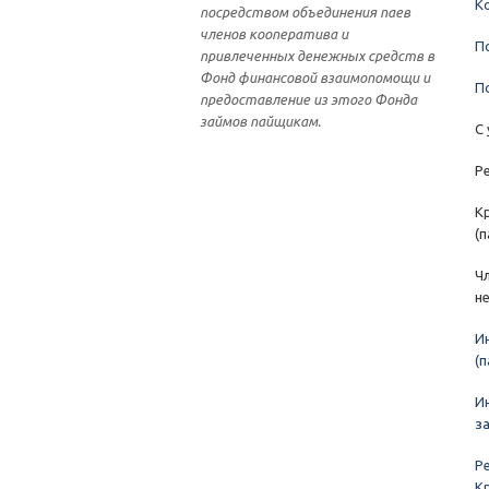
К
посредством объединения паев
членов кооператива и
П
привлеченных денежных средств в
Фонд финансовой взаимопомощи и
П
предоставление из этого Фонда
займов пайщикам.
С
Р
К
(
Ч
н
И
(
И
з
Р
К