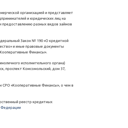
мерческой организацией и представляет
принимателей и юридических лиц на
 и предоставлению разных видов займов
едеральный Закон № 190 «О кредитной
жество» и иные правовые документы
«Кооперативные Финансы».
иноличного исполнительного органа)
к, проспект Комсомольский, дом 37,
 СРО «Кооперативные Финансы», о чем в
арственный реестр кредитных
й Федерации