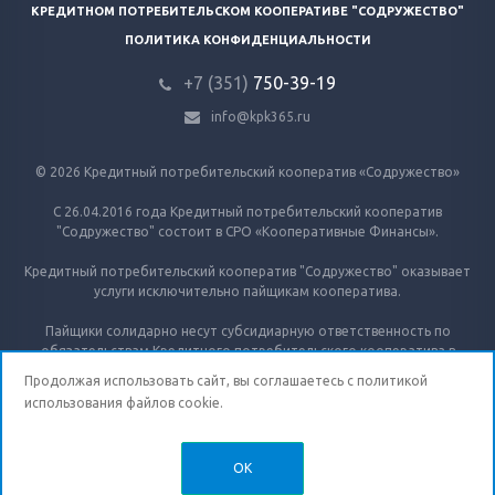
КРЕДИТНОМ ПОТРЕБИТЕЛЬСКОМ КООПЕРАТИВЕ "СОДРУЖЕСТВО"
ПОЛИТИКА КОНФИДЕНЦИАЛЬНОСТИ
+7 (351)
750-39-19
info@kpk365.ru
© 2026 Кредитный потребительский кооператив «Содружество»
С 26.04.2016 года Кредитный потребительский кооператив
"Содружество" состоит в СРО «Кооперативные Финансы».
Кредитный потребительский кооператив "Содружество" оказывает
услуги исключительно пайщикам кооператива.
Пайщики солидарно несут субсидиарную ответственность по
обязательствам Кредитного потребительского кооператива в
пределах невнесенной части дополнительного взноса каждого из
Продолжая использовать сайт, вы соглашаетесь с
политикой
пайщиков.
использования
файлов cookie.
Кредитный потребительский кооператив "Содружество" не является
участником системы обязательного страхования вкладов
OK