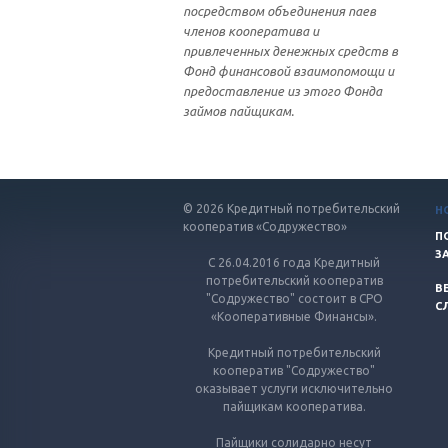
посредством объединения паев
членов кооператива и
привлеченных денежных средств в
Фонд финансовой взаимопомощи и
предоставление из этого Фонда
займов пайщикам.
© 2026 Кредитный потребительский
Н
кооператив «Содружество»
П
З
С 26.04.2016 года Кредитный
потребительский кооператив
В
"Содружество" состоит в СРО
С
«Кооперативные Финансы».
Кредитный потребительский
кооператив "Содружество"
оказывает услуги исключительно
пайщикам кооператива.
Пайщики солидарно несут