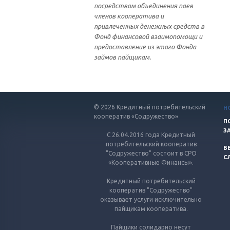
посредством объединения паев
членов кооператива и
привлеченных денежных средств в
Фонд финансовой взаимопомощи и
предоставление из этого Фонда
займов пайщикам.
© 2026 Кредитный потребительский
Н
кооператив «Содружество»
П
З
С 26.04.2016 года Кредитный
потребительский кооператив
В
"Содружество" состоит в СРО
С
«Кооперативные Финансы».
Кредитный потребительский
кооператив "Содружество"
оказывает услуги исключительно
пайщикам кооператива.
Пайщики солидарно несут