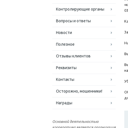
«
Контролирующие органы
03
Вопросы и ответы
К
З
Новости
Н
Полезное
В
Отзывы клиентов
В
Реквизиты
н
Контакты
У
Осторожно, мошенники!
О
д
Награды
Основной деятельностью
кооператива является организация