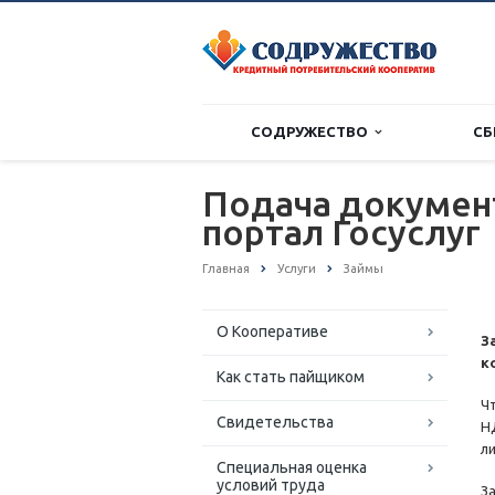
СОДРУЖЕСТВО
СБ
Подача документ
портал Госуслуг
Главная
Услуги
Займы
О Кооперативе
З
к
Как стать пайщиком
Ч
Свидетельства
Н
л
Специальная оценка
условий труда
З