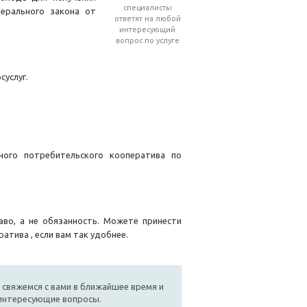
специалисты
ерального закона от
ответят на любой
интересующий
вопрос по услуге
осуслуг.
ного потребительского кооператива по
аво, а не обязанность. Можете принести
тива , если вам так удобнее.
 свяжемся с вами в ближайшее время и
 интересующие вопросы.