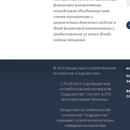
финансовой взаимопомощи
посредством объединения паев
членов кооператива и
привлеченных денежных средств в
Фонд финансовой взаимопомощи и
предоставление из этого Фонда
займов пайщикам.
© 2026 Кредитный потребительский
Н
кооператив «Содружество»
П
З
С 26.04.2016 года Кредитный
потребительский кооператив
В
"Содружество" состоит в СРО
С
«Кооперативные Финансы».
Кредитный потребительский
кооператив "Содружество"
оказывает услуги исключительно
пайщикам кооператива.