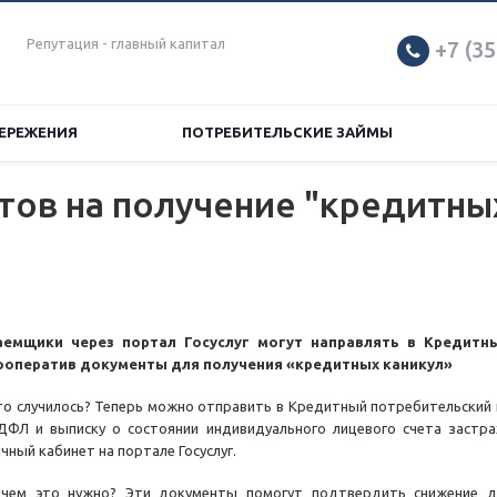
Репутация - главный капитал
+7 (35
ЕРЕЖЕНИЯ
ПОТРЕБИТЕЛЬСКИЕ ЗАЙМЫ
ов на получение "кредитных
аемщики через портал Госуслуг могут направлять в Кредитн
ооператив документы для получения «кредитных каникул»
то случилось? Теперь можно отправить в Кредитный потребительский 
ДФЛ и выписку о состоянии индивидуального лицевого счета застра
ичный кабинет на портале Госуслуг.
ачем это нужно? Эти документы помогут подтвердить снижение д