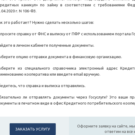
кредитных каникул» по займу в соответствии с требованиями Фед
.04.2020 г. N 106-ФЗ.
ак это работает? Нужно сделать несколько шагов:
апросите справку от ФНС и выписку от ПФР с использованием портала Г
айдите в личном кабинете полученные документы.
ыберите опцию отправки документа в финансовую организацию.
ыберите из специального справочника электронный адрес Кредит
аименованию кооператива или введите email вручную.
бедитесь, что справка и выписка отправились.
бязательно ли отправлять документы через Госуслуги? Это ваше пр
окументы в печатном виде в офис Кредитного потребительского коопера
Оформите заявку на сайте, мы
ЗАКАЗАТЬ УСЛУГУ
ответим на все